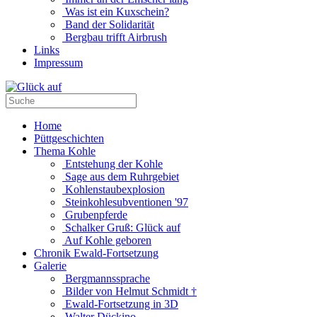
Was ist ein Kuxschein?
Band der Solidarität
Bergbau trifft Airbrush
Links
Impressum
Home
Püttgeschichten
Thema Kohle
Entstehung der Kohle
Sage aus dem Ruhrgebiet
Kohlenstaubexplosion
Steinkohlesubventionen '97
Grubenpferde
Schalker Gruß: Glück auf
Auf Kohle geboren
Chronik Ewald-Fortsetzung
Galerie
Bergmannssprache
Bilder von Helmut Schmidt †
Ewald-Fortsetzung in 3D
Walter Dückino