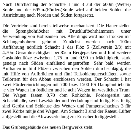
Nach Durchschlag der Schächte 1 und 3 auf der 600m (Wetter)
Sohle und der 695m-(Förder-)Sohle wird auf beiden Sohlen die
Ausrichtung nach Norden und Süden fortgesetzt.
Die Vortriebe sind bereits teilweise mechanisiert. Die Hauer stellen
die Sprengbohrlöcher mit Druckluftbohrhämmern unter
Verwendung von Bohrsäulen her. Allerdings wird noch trocken mit
Schlangenbohrern gebohrt. Zunächst werden nach 100m
Auffahrung nördlich Schacht 1 das Flöz 5 (Zollverein 2/3) mit
4,70m Gesamtmächtigkeit bei 85cm Bergepacken und fünf weitere
Gaskohlenflöze zwischen 1,75 m und 0,90 m Mächtigkeit, stark
geneigt nach Süden einfallend angetroffen. Sehr bald werden
Aufhauen in fünf Flözen zwischen den Sohlen durchschlägig, die
mit Hilfe von Aufbrüchen und fünf Teilsohlenquerschlägen sowie
Teilörtern für den Abbau erschlossen werden. Der Schacht 1 hat
zwei Fördereinrichtungen mit 700 bzw. 1500 PS Dampfantrieb für
je vier Wagen im östlichen und je acht Wagen im westlichen Trum.
Die Wagen fassen 0,70 cbm Rohkohle. Fördergerüst und
Schachthalle, zwei Lesebänder und Verladung sind fertig. Fast fertig
sind Gerüst und Schleuse des Wetter- und Pumpenschachtes 3 für
zwei Körbe mit je drei Wagen. Am Schacht 3 sind der Rateau-Lüfter
aufgestellt und die Abwasserleitung zur Emscher fertiggestellt.
Das Grubengebäude des neuen Bergwerks steht.