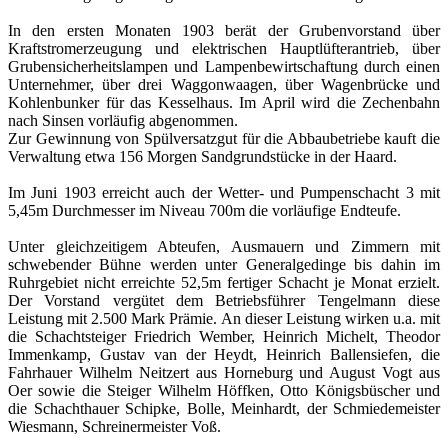
In den ersten Monaten 1903 berät der Grubenvorstand über
Kraftstromerzeugung und elektrischen Hauptlüfterantrieb, über
Grubensicherheitslampen und Lampenbewirtschaftung durch einen
Unternehmer, über drei Waggonwaagen, über Wagenbrücke und
Kohlenbunker für das Kesselhaus. Im April wird die Zechenbahn
nach Sinsen vorläufig abgenommen.
Zur Gewinnung von Spülversatzgut für die Abbaubetriebe kauft die
Verwaltung etwa 156 Morgen Sandgrundstücke in der Haard.
Im Juni 1903 erreicht auch der Wetter- und Pumpenschacht 3 mit
5,45m Durchmesser im Niveau 700m die vorläufige Endteufe.
Unter gleichzeitigem Abteufen, Ausmauern und Zimmern mit
schwebender Bühne werden unter Generalgedinge bis dahin im
Ruhrgebiet nicht erreichte 52,5m fertiger Schacht je Monat erzielt.
Der Vorstand vergütet dem Betriebsführer Tengelmann diese
Leistung mit 2.500 Mark Prämie. An dieser Leistung wirken u.a. mit
die Schachtsteiger Friedrich Wember, Heinrich Michelt, Theodor
Immenkamp, Gustav van der Heydt, Heinrich Ballensiefen, die
Fahrhauer Wilhelm Neitzert aus Horneburg und August Vogt aus
Oer sowie die Steiger Wilhelm Höffken, Otto Königsbüscher und
die Schachthauer Schipke, Bolle, Meinhardt, der Schmiedemeister
Wiesmann, Schreinermeister Voß.