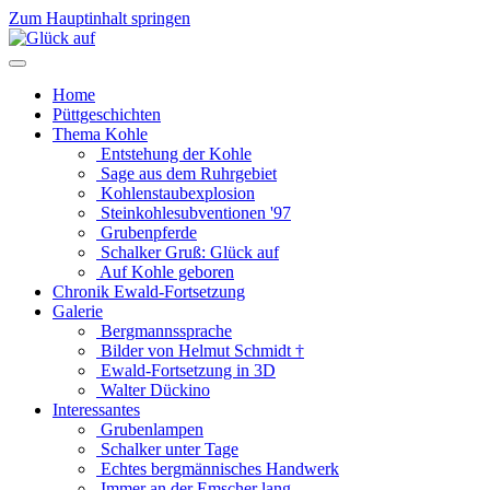
Zum Hauptinhalt springen
Home
Püttgeschichten
Thema Kohle
Entstehung der Kohle
Sage aus dem Ruhrgebiet
Kohlenstaubexplosion
Steinkohlesubventionen '97
Grubenpferde
Schalker Gruß: Glück auf
Auf Kohle geboren
Chronik Ewald-Fortsetzung
Galerie
Bergmannssprache
Bilder von Helmut Schmidt †
Ewald-Fortsetzung in 3D
Walter Dückino
Interessantes
Grubenlampen
Schalker unter Tage
Echtes bergmännisches Handwerk
Immer an der Emscher lang