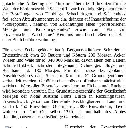
gutachtliche Äußerung des Direktors über die “Prinzipien für die
Wahl der Fördermaschine Schacht 1” zur Kenntnis. Sie geben ferner
die Bestellungen von Tübbings, Schachtringen und Schachtholz
frei, sehen Abteufpumpenpreise ein, drängen auf Inangriffnahme der
“Schleppbahn”, nehmen von Zeichnungen eines “provisorischen
Menage- und Konsumgebäudes” sowie vom “Plan zur
provisorischen Waschkaue” Kenntnis und beschließen den Bau
einer Betriebsführerwohnung.
Für erstes Zechengelände kauft Bergwerksdirektor Schrader in
Erkenschwick etwa 20 Bauern und Köttern 200 Morgen Acker,
Wiesen und Wald für rd. 340.000 Mark ab, davon allein den Bauern
Schulte-Hubbert, Schröder, Stegemann, Schnettger, Flögel und
Beckbauer rd. 130 Morgen. Für die Trasse des geplanten
Anschlussgleises nach Sinsen muß mit rd. 65 Grundeigentümern
verhandelt werden. Gehöfte selbst müssen offenbar zunächst nicht
weichen. Wertvoller Bewuchs, vor allem an Eichen und Buchen,
wird besonders vergütet. Die Grundstücksgeschäfte der Gesellschaft
besiegelt der Notar Justizrat Franz Busch in Recklinghausen.
Erkenschwick gehört zur Gemeinde Recklinghausen - Land und
zählt rd. 460 Einwohner. Oer mit rd. 2800 Einwohnern, davon
wohnen im Dorf Oer selbst 1275, ist innerhalb des Amtes
Recklinghausen eine selbständige Gemeinde.
Kuxschein der Gewerkschaft