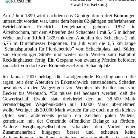
Ewald Fortsetzung
Am 2.Juni 1899 wird nachdem das Gebirge durch drei Bohrungen
untersucht worden war, unter dem bereits 62-jährigen teuferfahrenen
Betriebsführer Friedrich Tengelmann, geboren 1837 in
Altenbochum, mit dem Abteufen des Schachtes 1 mit 5,45 m lichten
Weite und am 10.Juli 1899 mit dem Abteufen des Schachtes 2 mit
6,75 m Durchmesser begonnen. Im Juli wird die 6,5 km lange
“Schmalspurbahn für Pferdebetrieb” vom Schachtplatz nach Süden
zur Horneburger Straße und weiter nach Westen zum Bahnhof
Recklinghausen fertig. Ein Gespann von zwanzig Pferden befördert
zunächst von dort zwei Röhrenkessel zum Schachtplatz.
Im Januar 1900 beklagt die Landgemeinde Recklinghausen die
argen, seit dem Abteufen in Erkenschwick entstandenen, Schäden
besonders an den Wegezügen von Wember bis Kettler und von
Becker bis Wiebusch. “Es müsse tief bedauert werden, daß die
Gewerkschaft Ewald statt dreiviertel der auf 38.500 Mark
veranschlagten Wegebaukosten nur 10.000 Mark übernehmen
wolle. Weniger als 30.000 Mark würden für sie doch nur ein kleines
Opfer sein, andererseits jedoch ein Zeichen guten Willens,
gemeinsam mit der Gemeinde öffentliche Belange zu fördern.
Andere Bergbaugesellschaften schätzten den Vorteil einer
Zusammenarbeit hingegen besser und scheuten keine
Aufwendungen, die ihnen mittelbar oder unmittelbar ja wieder