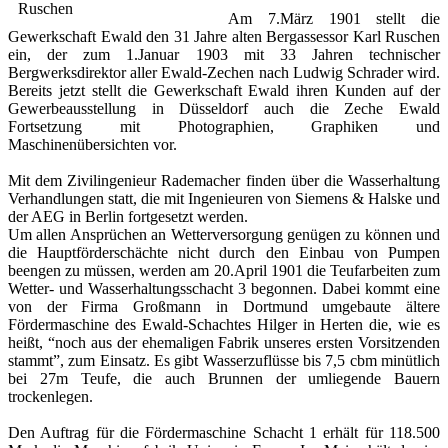
Am 7.März 1901 stellt die
Gewerkschaft Ewald den 31 Jahre alten Bergassessor Karl Ruschen
ein, der zum 1.Januar 1903 mit 33 Jahren technischer
Bergwerksdirektor aller Ewald-Zechen nach Ludwig Schrader wird.
Bereits jetzt stellt die Gewerkschaft Ewald ihren Kunden auf der
Gewerbeausstellung in Düsseldorf auch die Zeche Ewald
Fortsetzung mit Photographien, Graphiken und
Maschinenübersichten vor.
Mit dem Zivilingenieur Rademacher finden über die Wasserhaltung
Verhandlungen statt, die mit Ingenieuren von Siemens & Halske und
der AEG in Berlin fortgesetzt werden.
Um allen Ansprüchen an Wetterversorgung genügen zu können und
die Hauptförderschächte nicht durch den Einbau von Pumpen
beengen zu müssen, werden am 20.April 1901 die Teufarbeiten zum
Wetter- und Wasserhaltungsschacht 3 begonnen. Dabei kommt eine
von der Firma Großmann in Dortmund umgebaute ältere
Fördermaschine des Ewald-Schachtes Hilger in Herten die, wie es
heißt, “noch aus der ehemaligen Fabrik unseres ersten Vorsitzenden
stammt”, zum Einsatz. Es gibt Wasserzuflüsse bis 7,5 cbm minütlich
bei 27m Teufe, die auch Brunnen der umliegende Bauern
trockenlegen.
Den Auftrag für die Fördermaschine Schacht 1 erhält für 118.500