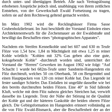
durch unter- und übertägigen Betrieb. Alle nach Vertragslösung
erhobenen Ansprüche jedoch sind, unabhängig von ihrem zeitlichen
Entstehen, von der Gewerkschaft Ewald Fortsetzung zu tragen,
sofern sie auf dem Rechtsweg geltend gemacht werden.
Im März 1902 wird die Recklinghäuser Firma Sasse
Grubenholzlieferant. Im Juni beschließt der Vorstand Einholen eines
Architektenentwurfs für die Zechenmauer an der Ewaldstraße und
bewilligt das Beschaffen eines “photographischen Apparates”.
Nachdem ein Streifen Kennelkohle und bei 607 und 630 m Teufe
Flöze von 1,54 bzw. 1,84 m Mächtigkeit mit etwa 1,25 m reiner
Kohle wörtlich: "Kohlen mit 32% Gas geben also eine gute,
koksgebende Kohle" -durchteuft worden sind, unterrichtet der
Vorstand die “Herren” Gewerken im August 1902 wie folgt: “Auf
Schacht 1 wurde bei 682m-Teufe unter Sandstein-Hangendem ein
Flöz durchteuft, welches 50 cm Oberbank, 58 cm Bergemittel und
einen Hauptpacken von 120 cm reiner Kohle hat. Das Liegende ist
fester sandiger Schiefer. Das Einfallen ist ungefähr dasselbe wie bei
den bereits durchteuften beiden Flözen. Eine 40° in Süd fallende
Kluft, welche mit dem Flöz nahezu gleiches Streichen hat, verwirft
dasselbe ins Liegende. Trotz der Nähe der Störung ist die Qualität
der Kohle gut und der härteren Gaskohle der beiden oberen Flöze
gleich. Die Gebirgsformation im Hangenden erinnert vollständig an
die von Flöz Ewald-Bismarck, aber die Beschaffenheit der an der