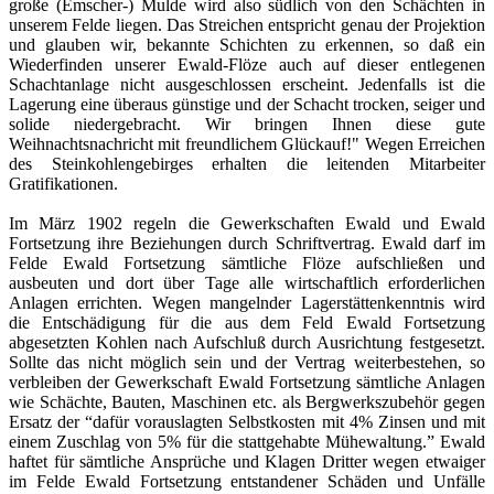
große (Emscher-) Mulde wird also südlich von den Schächten in
unserem Felde liegen. Das Streichen entspricht genau der Projektion
und glauben wir, bekannte Schichten zu erkennen, so daß ein
Wiederfinden unserer Ewald-Flöze auch auf dieser entlegenen
Schachtanlage nicht ausgeschlossen erscheint. Jedenfalls ist die
Lagerung eine überaus günstige und der Schacht trocken, seiger und
solide niedergebracht. Wir bringen Ihnen diese gute
Weihnachtsnachricht mit freundlichem Glückauf!" Wegen Erreichen
des Steinkohlengebirges erhalten die leitenden Mitarbeiter
Gratifikationen.
Im März 1902 regeln die Gewerkschaften Ewald und Ewald
Fortsetzung ihre Beziehungen durch Schriftvertrag. Ewald darf im
Felde Ewald Fortsetzung sämtliche Flöze aufschließen und
ausbeuten und dort über Tage alle wirtschaftlich erforderlichen
Anlagen errichten. Wegen mangelnder Lagerstättenkenntnis wird
die Entschädigung für die aus dem Feld Ewald Fortsetzung
abgesetzten Kohlen nach Aufschluß durch Ausrichtung festgesetzt.
Sollte das nicht möglich sein und der Vertrag weiterbestehen, so
verbleiben der Gewerkschaft Ewald Fortsetzung sämtliche Anlagen
wie Schächte, Bauten, Maschinen etc. als Bergwerkszubehör gegen
Ersatz der “dafür vorauslagten Selbstkosten mit 4% Zinsen und mit
einem Zuschlag von 5% für die stattgehabte Mühewaltung.” Ewald
haftet für sämtliche Ansprüche und Klagen Dritter wegen etwaiger
im Felde Ewald Fortsetzung entstandener Schäden und Unfälle