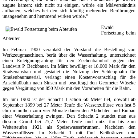
zugute kämen; sich nicht zu einigen, würde ein Mißverständnis
aufhauen, welches bei den sich künftig mehrenden Berührungen
unangenehm und hemmend wirken würde."
Ewald
Fortsetzung beim
Abteufen
Im Februar 1900 veranlaßt der Vorstand die Bestellung von
Werkzeugmaschinen, berät über die Wasserhaltung, unterzeichnet
einen Enteignungsantrag für den Zechenbahnhof gegen den
Landwirt P. Beckbauer. Im März bewilligt er 18.000 Mark für den
Straßenausbau und gestattet die Nutzung der Schleppbahn für
Straßenbaumaterial, verlangt einen Kostenvoranschlag für die
Anschlußbahn nach Sinsen und beauftragt den Geometer Wüseke
gegen Vergütung von 850 Mark mit den Vorarbeiten für die Bahn.
Im Juni 1900 ist der Schacht 1 schon 60 Meter tief, obwohl ab
September 1899 bei 27 Meter Teufe die Wasserzuflüsse von fast 5
cbm minütlich zum vier Monate dauernden Abdichten und Einbau
einer Wasserhaltung zwingen. Den Schacht 2 stundet man aus
diesem Grund bei 25,7 Meter Teufe und nutzt ihn bis zum
Weiterteufen 1921 als Speisewasserbrunnen. Nachdem den
Wasserzuflüssen im Schacht 1 mit fünf Keilkränzen und