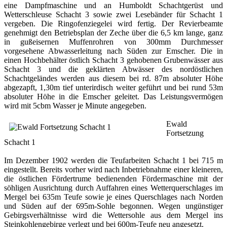
eine Dampfmaschine und an Humboldt Schachtgerüst und
Wetterschleuse Schacht 3 sowie zwei Lesebänder für Schacht 1
vergeben. Die Ringofenziegelei wird fertig. Der Revierbeamte
genehmigt den Betriebsplan der Zeche über die 6,5 km lange, ganz
in gußeisernen Muffenrohren von 300mm Durchmesser
vorgesehene Abwasserleitung nach Süden zur Emscher. Die in
einen Hochbehälter östlich Schacht 3 gehobenen Grubenwässer aus
Schacht 3 und die geklärten Abwässer des nordöstlichen
Schachtgeländes werden aus diesem bei rd. 87m absoluter Höhe
abgezapft, 1,30m tief unterirdisch weiter geführt und bei rund 53m
absoluter Höhe in die Emscher geleitet. Das Leistungsvermögen
wird mit 5cbm Wasser je Minute angegeben.
Ewald
Fortsetzung
Schacht 1
Im Dezember 1902 werden die Teufarbeiten Schacht 1 bei 715 m
eingestellt. Bereits vorher wird nach Inbetriebnahme einer kleineren,
die östlichen Fördertrume bedienenden Fördermaschine mit der
söhligen Ausrichtung durch Auffahren eines Wetterquerschlages im
Mergel bei 635m Teufe sowie je eines Querschlages nach Norden
und Süden auf der 695m-Sohle begonnen. Wegen ungünstiger
Gebirgsverhältnisse wird die Wettersohle aus dem Mergel ins
Steinkohlengebirge verlegt und bei 600m-Teufe neu angesetzt.