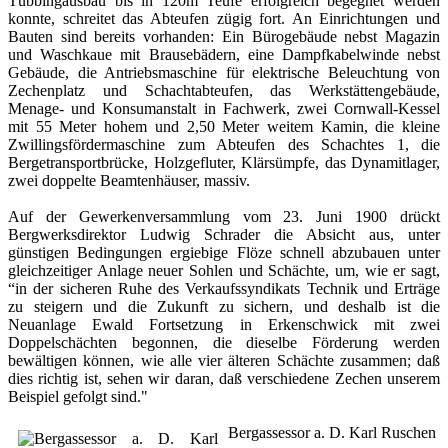
Tübbingausbau bis in 120m Teufe erfolgreich begegnet werden
konnte, schreitet das Abteufen zügig fort. An Einrichtungen und
Bauten sind bereits vorhanden: Ein Bürogebäude nebst Magazin
und Waschkaue mit Brausebädern, eine Dampfkabelwinde nebst
Gebäude, die Antriebsmaschine für elektrische Beleuchtung von
Zechenplatz und Schachtabteufen, das Werkstättengebäude,
Menage- und Konsumanstalt in Fachwerk, zwei Cornwall-Kessel
mit 55 Meter hohem und 2,50 Meter weitem Kamin, die kleine
Zwillingsfördermaschine zum Abteufen des Schachtes 1, die
Bergetransportbrücke, Holzgefluter, Klärsümpfe, das Dynamitlager,
zwei doppelte Beamtenhäuser, massiv.
Auf der Gewerkenversammlung vom 23. Juni 1900 drückt
Bergwerksdirektor Ludwig Schrader die Absicht aus, unter
günstigen Bedingungen ergiebige Flöze schnell abzubauen unter
gleichzeitiger Anlage neuer Sohlen und Schächte, um, wie er sagt,
“in der sicheren Ruhe des Verkaufssyndikats Technik und Erträge
zu steigern und die Zukunft zu sichern, und deshalb ist die
Neuanlage Ewald Fortsetzung in Erkenschwick mit zwei
Doppelschächten begonnen, die dieselbe Förderung werden
bewältigen können, wie alle vier älteren Schächte zusammen; daß
dies richtig ist, sehen wir daran, daß verschiedene Zechen unserem
Beispiel gefolgt sind."
Bergassessor a. D. Karl Ruschen