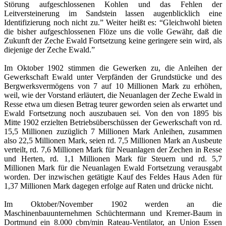
Störung aufgeschlossenen Kohlen und das Fehlen der
Leitversteinerung im Sandstein lassen augenblicklich eine
Identifizierung noch nicht zu.” Weiter heißt es: “Gleichwohl bieten
die bisher aufgeschlossenen Flöze uns die volle Gewähr, daß die
Zukunft der Zeche Ewald Fortsetzung keine geringere sein wird, als
diejenige der Zeche Ewald.”
Im Oktober 1902 stimmen die Gewerken zu, die Anleihen der
Gewerkschaft Ewald unter Verpfänden der Grundstücke und des
Bergwerksvermögens von 7 auf 10 Millionen Mark zu erhöhen,
weil, wie der Vorstand erläutert, die Neuanlagen der Zeche Ewald in
Resse etwa um diesen Betrag teurer geworden seien als erwartet und
Ewald Fortsetzung noch auszubauen sei. Von den von 1895 bis
Mitte 1902 erzielten Betriebsüberschüssen der Gewerkschaft von rd.
15,5 Millionen zuzüglich 7 Millionen Mark Anleihen, zusammen
also 22,5 Millionen Mark, seien rd. 7,5 Millionen Mark an Ausbeute
verteilt, rd. 7,6 Millionen Mark für Neuanlagen der Zechen in Resse
und Herten, rd. 1,1 Millionen Mark für Steuern und rd. 5,7
Millionen Mark für die Neuanlagen Ewald Fortsetzung verausgabt
worden. Der inzwischen getätigte Kauf des Feldes Haus Aden für
1,37 Millionen Mark dagegen erfolge auf Raten und drücke nicht.
Im Oktober/November 1902 werden an die
Maschinenbauunternehmen Schüchtermann und Kremer-Baum in
Dortmund ein 8.000 cbm/min Rateau-Ventilator, an Union Essen