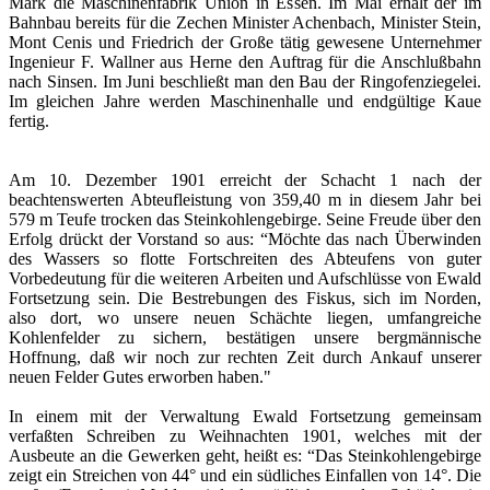
Mark die Maschinenfabrik Union in Essen. Im Mai erhält der im
Bahnbau bereits für die Zechen Minister Achenbach, Minister Stein,
Mont Cenis und Friedrich der Große tätig gewesene Unternehmer
Ingenieur F. Wallner aus Herne den Auftrag für die Anschlußbahn
nach Sinsen. Im Juni beschließt man den Bau der Ringofenziegelei.
Im gleichen Jahre werden Maschinenhalle und endgültige Kaue
fertig.
Am 10. Dezember 1901 erreicht der Schacht 1 nach der
beachtenswerten Abteufleistung von 359,40 m in diesem Jahr bei
579 m Teufe trocken das Steinkohlengebirge. Seine Freude über den
Erfolg drückt der Vorstand so aus: “Möchte das nach Überwinden
des Wassers so flotte Fortschreiten des Abteufens von guter
Vorbedeutung für die weiteren Arbeiten und Aufschlüsse von Ewald
Fortsetzung sein. Die Bestrebungen des Fiskus, sich im Norden,
also dort, wo unsere neuen Schächte liegen, umfangreiche
Kohlenfelder zu sichern, bestätigen unsere bergmännische
Hoffnung, daß wir noch zur rechten Zeit durch Ankauf unserer
neuen Felder Gutes erworben haben."
In einem mit der Verwaltung Ewald Fortsetzung gemeinsam
verfaßten Schreiben zu Weihnachten 1901, welches mit der
Ausbeute an die Gewerken geht, heißt es: “Das Steinkohlengebirge
zeigt ein Streichen von 44° und ein südliches Einfallen von 14°. Die